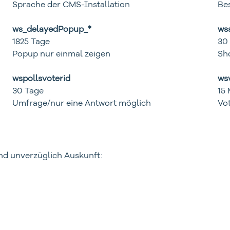
Sprache der CMS-Installation
Be
ws_delayedPopup_*
ws
1825 Tage
30
Popup nur einmal zeigen
Sh
wspollsvoterid
ws
30 Tage
15
Umfrage/nur eine Antwort möglich
Vo
und unverzüglich Auskunft: