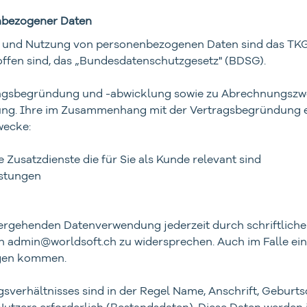
enbezogener Daten
g und Nutzung von personenbezogenen Daten sind das TKG
ffen sind, das „Bundesdatenschutzgesetz" (BDSG).
ragsbegründung und -abwicklung sowie zu Abrechnungszwec
igung. Ihre im Zusammenhang mit der Vertragsbegründung
wecke:
Zusatzdienste die für Sie als Kunde relevant sind
istungen
tergehenden Datenverwendung jederzeit durch schriftliche 
 an admin@worldsoft.ch zu widersprechen. Auch im Falle e
ngen kommen.
sverhältnisses sind in der Regel Name, Anschrift, Gebur
ers erforderlich (Bestandsdaten). Diese Daten werden in