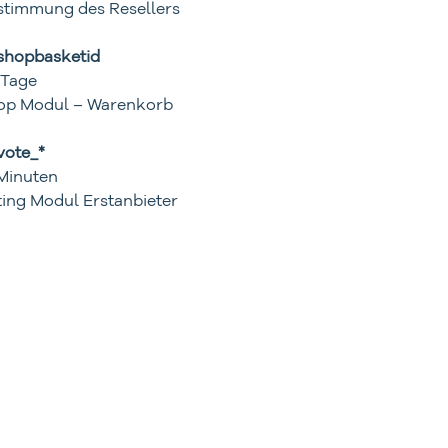
stimmung des Resellers
shopbasketid
 Tage
op Modul – Warenkorb
vote_*
 Minuten
ting Modul Erstanbieter