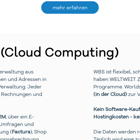
mehr erfahren
 (Cloud Computing)
Verwaltung aus
WBS ist flexibel, s
nen und Adressen in
haben WELTWEIT Zug
erwaltung. Jeder
Programme. Worlds
en Rechnungen und
(in der Cloud)
zur 
Kein Software-Kauf
RM
, über ein E-
Hostingkosten - ke
e-Umfragen und
ung (
Factura
), Shop
Die Daten werden r
isionsabrechnung
Täglich wird eine z