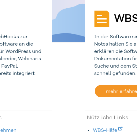
WBS
WebHooks zur
In der Software si
oftware an die
Notes halten Sie 
für WordPress und
erklären die Softw
lender, Webinaris
Dokumentation fin
 PayPal,
Suche und dem St
eits integriert.
schnell gefunden.
mehr erfahr
s
Nützliche Links
nehmen
WBS-Hilfe