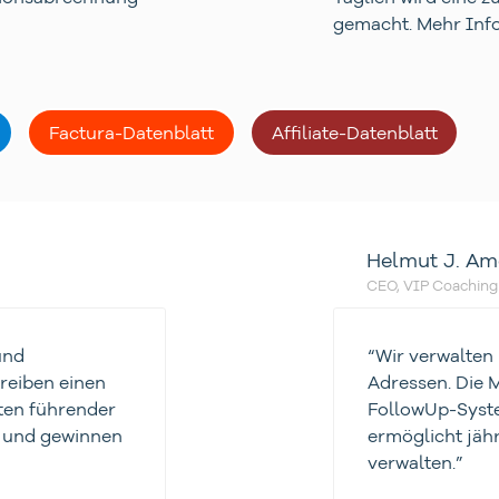
gemacht. Mehr Inf
Factura-Datenblatt
Affiliate-Datenblatt
Helmut J. Am
CEO, VIP Coaching
und
“Wir verwalten
reiben einen
Adressen. Die M
ten führender
FollowUp-Syste
t und gewinnen
ermöglicht jäh
verwalten.”