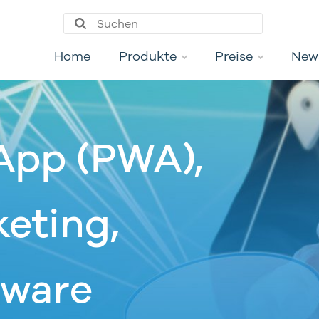
Home
Produkte
Preise
New
App (PWA),
eting,
tware