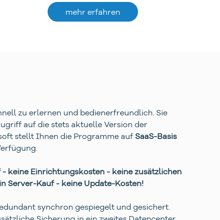
mehr erfahren
chnell zu erlernen und bedienerfreundlich. Sie
riff auf die stets aktuelle Version der
oft stellt Ihnen die Programme auf
SaaS-Basis
Verfügung.
 - keine Einrichtungskosten - keine zusätzlichen
in Server-Kauf - keine Update-Kosten!
edundant synchron gespiegelt und gesichert.
usätzliche Sicherung in ein zweites Datencenter